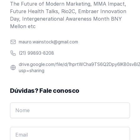
The Future of Modern Marketing, MMA Impact,
Future Health Talks, Rio2C, Embraer Innovation
Day, Intergenerational Awareness Month BNY
Mellon etc
Email
mauro.wainstock@gmail.com
Telefone
(21) 99893-8208
Website
drive.google.com/file/d/1hprtWCha9TS6Q2Dpy6IKB0svBl
usp=sharing
Dúvidas? Fale conosco